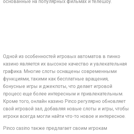
основанные на популярных фильмах и телешоу.
Особенности игровых
автоматов в Pinco
Casino
Одной из особенностей игровых автоматов в пинко
казино является их высокое качество и увлекательная
графика. Многие слоты оснащены современными
функциями, такими как бесплатные вращения,
бонусные игры и джекпоты, что делает игровой
процесс еще более интересным и привлекательным.
Кроме того, онлайн казино Pinco регулярно обновляет
свой игровой зал, добавляя новые слоты и игры, чтобы
игроки всегда могли найти что-то новое и интересное.
Pinco casino также предлагает своим игрокам