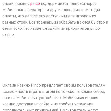
онлайн казино
pinco
поддерживает платежи через
мобильные операторы и другие локальные методы
оплаты, что делает его доступным для игроков из
разных стран. Все транзакции обрабатываются быстро и
безопасно, что является одним из приоритетов pinco
casino.
Мобильная версия и
приложение казино
Pinco
Онлайн казино Pinco предлагает своим пользователям
возможность играть в игры не только на компьютере,
но и на мобильных устройствах. Мобильная версия
казино доступна на сайте и не требует установки
дополнительных приложений. Пользователи могут