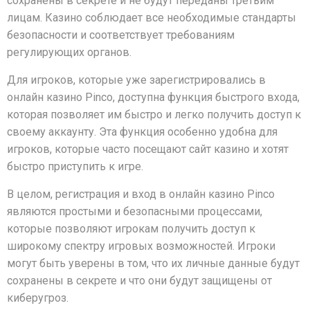
сохранены в секрете и не будут переданы третьим
лицам. Казино соблюдает все необходимые стандарты
безопасности и соответствует требованиям
регулирующих органов.
Для игроков, которые уже зарегистрировались в
онлайн казино Pinco, доступна функция быстрого входа,
которая позволяет им быстро и легко получить доступ к
своему аккаунту. Эта функция особенно удобна для
игроков, которые часто посещают сайт казино и хотят
быстро приступить к игре.
В целом, регистрация и вход в онлайн казино Pinco
являются простыми и безопасными процессами,
которые позволяют игрокам получить доступ к
широкому спектру игровых возможностей. Игроки
могут быть уверены в том, что их личные данные будут
сохранены в секрете и что они будут защищены от
киберугроз.