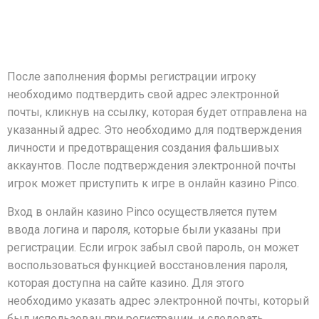
Регистрация и вход в
онлайн казино Pinco
После заполнения формы регистрации игроку
необходимо подтвердить свой адрес электронной
почты, кликнув на ссылку, которая будет отправлена на
указанный адрес. Это необходимо для подтверждения
личности и предотвращения создания фальшивых
аккаунтов. После подтверждения электронной почты
игрок может приступить к игре в онлайн казино Pinco.
Вход в онлайн казино Pinco осуществляется путем
ввода логина и пароля, которые были указаны при
регистрации. Если игрок забыл свой пароль, он может
воспользоваться функцией восстановления пароля,
которая доступна на сайте казино. Для этого
необходимо указать адрес электронной почты, который
был использован при регистрации, и следовать