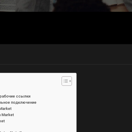
з рабочие ссылки
ильное подключение
Market
n Market
ket