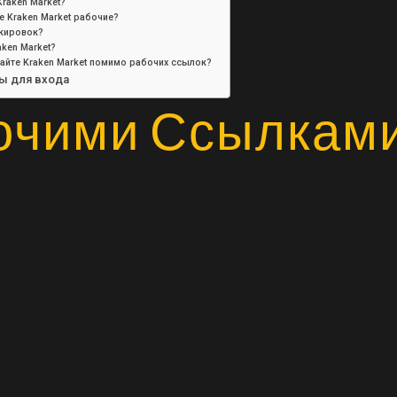
raken Market?
те Kraken Market рабочие?
окировок?
ken Market?
айте Kraken Market помимо рабочих ссылок?
ы для входа
очими Ссылкам