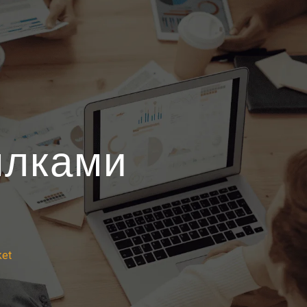
ылками
ket