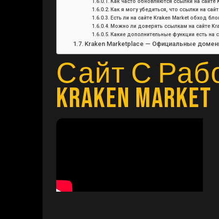
Как часто обновляются ссылки на сайте K
Как я могу убедиться, что ссылки на сай
Есть ли на сайте Kraken Market обход бл
Можно ли доверять ссылкам на сайте Kra
Какие дополнительные функции есть на с
Kraken Marketplace — Официальные домен
Сайт С Раб
Kraken Market