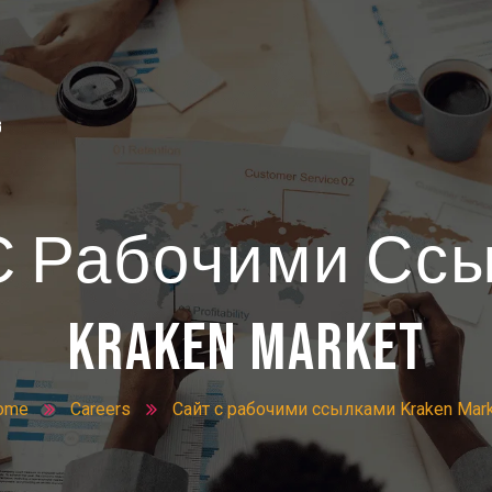
g
С Рабочими Сс
4U
Kraken Market
ome
Careers
Сайт с рабочими ссылками Kraken Mar