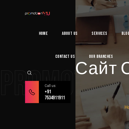
Home
About Us
Services
Blo
Contact Us
Our Branches
Сайт 
Promotion
Call us:
+91
7534911911
H